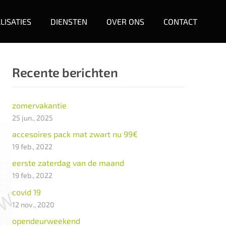
LISATIES
DIENSTEN
OVER ONS
CONTACT
Recente berichten
zomervakantie
25 jun., 2025
accesoires pack mat zwart nu 99€
19 feb., 2022
eerste zaterdag van de maand
19 feb., 2022
covid 19
12 nov., 2020
opendeurweekend