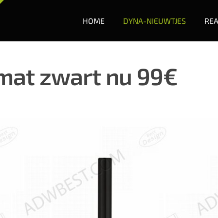
HOME
DYNA-NIEUWTJES
REA
mat zwart nu 99€